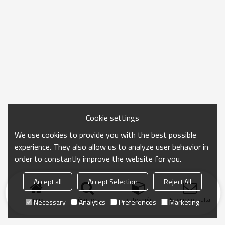
Cookie settings
We use cookies to provide you with the best possible
experience. They also allow us to analyze user behavior in
order to constantly improve the website for you.
Accept all
Accept Selection
Reject All
Inicio
búsqueda
categoría
Enviar consulta
Necessary
Analytics
Preferences
Marketing